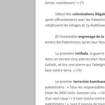
terres, maintenant ! » (7)
Début des
colonisations illégal
après affrontements avec les Palestini
rebâtissent les villages et s’y établissen
Et l’inexorable
engrenage de la 
envers les Palestiniens qu’en leur fais
La première
Intifada
, la guerre
dans un torrent cinq pierres bien lisse
Goliath, et tira une pierre qui l’atteig
face contre terre. » (10)
Le premier
terroriste kamikaz
palestiniens : « Tous les responsables
foule de 3000 civils. Samson cria : « 
d’un seul coup ! » Il s’arc-bouta cont
palestiniens ! », puis il poussa de toute