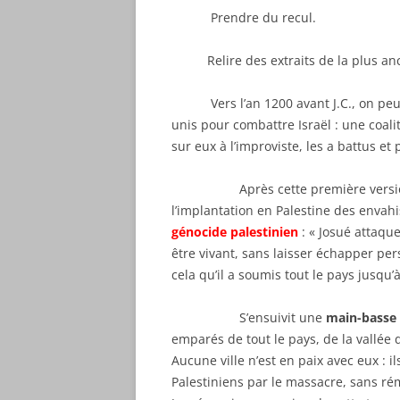
« LE SECRET DU TREIZIÈME
Prendre du recul.
APÔTRE » EN LIVRE DE POCH
Relire des extraits de la plus anci
LE SECRET DU TREIZIÉME AP
Vers l’an 1200 avant J.C., on peut
JÉSUS ET SES HÉRITIERS –
unis pour combattre Israël : une coa
MENSONGES ET VÉRITÉS
sur eux à l’improviste, les a battus et 
LES « MÉMOIRES D’UN JUIF
ORDINAIRE » (DANS LE SILEN
Après cette première versio
DES OLIVIERS) TRADUIT EN
l’implantation en Palestine des envahi
ANGLAIS.
génocide palestinien
: « Josué attaque
être vivant, sans laisser échapper per
L’ÉVANGILE DU TREIZIÉME A
cela qu’il a soumis tout le pays jusqu’à
– AUX SOURCES DE L’ÉVANGI
SELON SAINT JEAN
S’ensuivit une
main-basse
emparés de tout le pays, de la vallé
JÉSUS, MÉMOIRES D’UN JUIF
Aucune ville n’est en paix avec eux : il
ORDINAIRE
Palestiniens par le massacre, sans rém