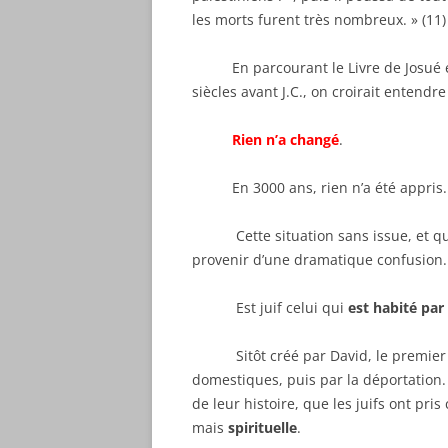
les morts furent très nombreux. » (11)
En parcourant le Livre de Josué et d
siècles avant J.C., on croirait entendr
Rien n’a changé
.
En 3000 ans, rien n’a été appris.
Cette situation sans issue, et qui 
provenir d’une dramatique confusion.
Est juif celui qui
est habité par 
Sitôt créé par David, le premier Éta
domestiques, puis par la déportation. E
de leur histoire, que les juifs ont pri
mais
spirituelle
.