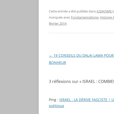
Cette entrée a été publiée dans
JUDAISME (L
marquée avec
Fondamentalisme
,
Histoire 
février 2014
.
Navigation
←
19 CONSEILS DU DALAI LAMA POUR
des
BONHEUR
articles
3 réflexions sur «
ISRAEL : COMBI
Ping :
ISRAEL : LA DÈRIVE FASCISTE | Un
politique