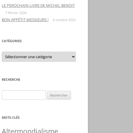
LE PEROCHAIN LIVRE DE MICHEL BENOIT
7 février 2026
BON APPÉTIT MESSIEURS !
8 octobre 2025
CATÉGORIES
C
a
t
é
g
o
r
RECHERCHE
i
e
s
R
e
c
h
MOTS-CLÉS
e
r
Altermondialisme