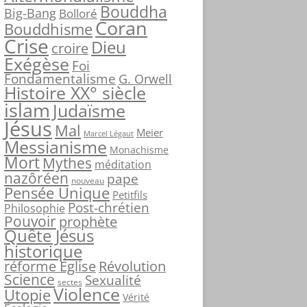
Bouddha
c
Big-Bang
Bolloré
Coran
h
Bouddhisme
Crise
e
Dieu
croire
r
Exégèse
Foi
Fondamentalisme
G. Orwell
Histoire XX° siècle
:
islam
Judaïsme
Jésus
Mal
Meier
Marcel Légaut
Messianisme
Monachisme
Mort
Mythes
méditation
nazôréen
pape
nouveau
Pensée Unique
Petitfils
Post-chrétien
Philosophie
Pouvoir
prophète
Quête Jésus
historique
réforme Église
Révolution
Science
Sexualité
sectes
Violence
Utopie
Vérité