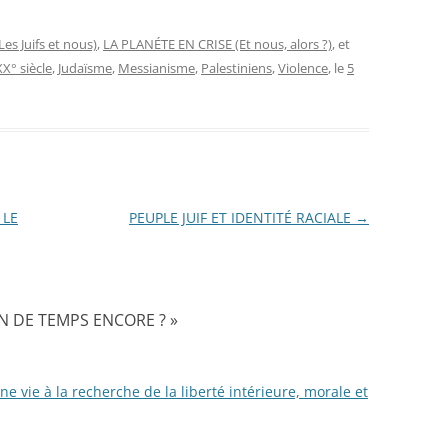
es Juifs et nous)
,
LA PLANÉTE EN CRISE (Et nous, alors ?)
, et
XX° siècle
,
Judaïsme
,
Messianisme
,
Palestiniens
,
Violence
, le
5
 LE
PEUPLE JUIF ET IDENTITÉ RACIALE
→
EN DE TEMPS ENCORE ?
»
e vie à la recherche de la liberté intérieure, morale et