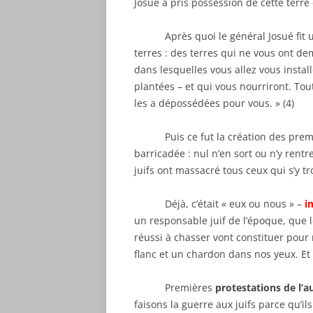
Josué a pris possession de cette terre e
Après quoi le général Josué fit une 
terres : des terres qui ne vous ont de
dans lesquelles vous allez vous instal
plantées – et qui vous nourriront. To
les a dépossédées pour vous. » (4)
Puis ce fut la création des prem
barricadée : nul n’en sort ou n’y rent
juifs ont massacré tous ceux qui s’y t
Déjà, c’était « eux ou nous » –
i
un responsable juif de l’époque, que
réussi à chasser vont constituer po
flanc et un chardon dans nos yeux. Et ce
Premières
protestations de l’a
faisons la guerre aux juifs parce qu’