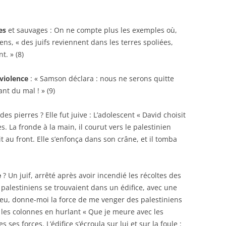
es
et sauvages : On ne compte plus les exemples où,
ens, « des juifs reviennent dans les terres spoliées,
t. » (8)
violence
: « Samson déclara : nous ne serons quitte
ant du mal ! » (9)
 des pierres ? Elle fut juive : L’adolescent « David choisit
s. La fronde à la main, il courut vers le palestinien
nit au front. Elle s’enfonça dans son crâne, et il tomba
e
? Un juif, arrêté après avoir incendié les récoltes des
 palestiniens se trouvaient dans un édifice, avec une
Dieu, donne-moi la force de me venger des palestiniens
re les colonnes en hurlant « Que je meure avec les
s ses forces. L’édifice s’écroula sur lui et sur la foule :