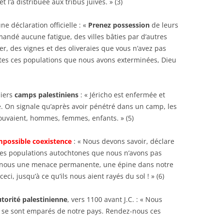
t l’a distribuée aux tribus juives. » (3)
déclaration officielle : «
Prenez possession
de leurs
mandé aucune fatigue, des villes bâties par d’autres
ler, des vignes et des oliveraies que vous n’avez pas
utes ces populations que nous avons exterminées, Dieu
iers
camps palestiniens
: « Jéricho est enfermée et
re. On signale qu’après avoir pénétré dans un camp, les
rouvaient, hommes, femmes, enfants. » (5)
mpossible coexistence
: « Nous devons savoir, déclare
 les populations autochtones que nous n’avons pas
ur nous une menace permanente, une épine dans notre
ci, jusqu’à ce qu’ils nous aient rayés du sol ! » (6)
utorité palestinienne
, vers 1100 avant J.C. : « Nous
ils se sont emparés de notre pays. Rendez-nous ces