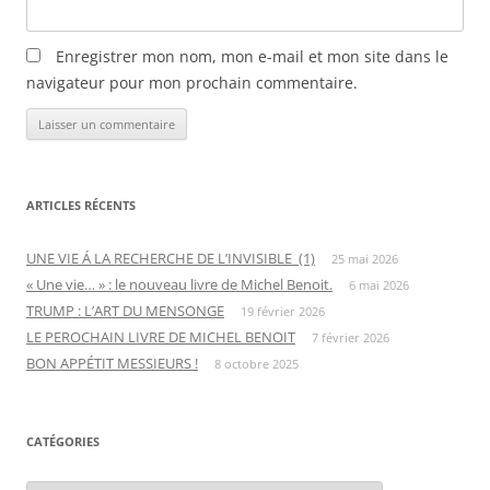
Enregistrer mon nom, mon e-mail et mon site dans le
navigateur pour mon prochain commentaire.
ARTICLES RÉCENTS
UNE VIE Á LA RECHERCHE DE L’INVISIBLE (1)
25 mai 2026
« Une vie… » : le nouveau livre de Michel Benoit.
6 mai 2026
TRUMP : L’ART DU MENSONGE
19 février 2026
LE PEROCHAIN LIVRE DE MICHEL BENOIT
7 février 2026
BON APPÉTIT MESSIEURS !
8 octobre 2025
CATÉGORIES
C