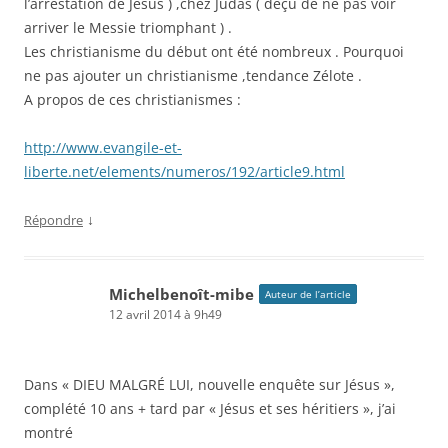
l’arrestation de Jésus ) ,chez Judas ( déçu de ne pas voir
arriver le Messie triomphant ) .
Les christianisme du début ont été nombreux . Pourquoi
ne pas ajouter un christianisme ,tendance Zélote .
A propos de ces christianismes :
http://www.evangile-et-
liberte.net/elements/numeros/192/article9.html
↓
Répondre
Michelbenoît-mibe
Auteur de l’article
12 avril 2014 à 9h49
Dans « DIEU MALGRÉ LUI, nouvelle enquête sur Jésus »,
complété 10 ans + tard par « Jésus et ses héritiers », j’ai
montré