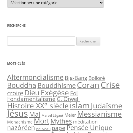
a
t
é
g
o
r
RECHERCHE
i
e
s
R
e
c
h
MOTS-CLÉS
e
r
Altermondialisme
Big-Bang
Bolloré
Crise
Coran
c
Bouddha
Bouddhisme
h
Exégèse
Dieu
croire
Foi
e
Fondamentalisme
G. Orwell
islam
Judaïsme
Histoire XX° siècle
r
Jésus
Messianisme
Mal
Meier
Marcel Légaut
:
Mort
Mythes
méditation
Monachisme
Pensée Unique
nazôréen
pape
nouveau