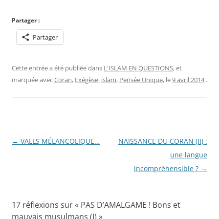
Partager :
Partager
Cette entrée a été publiée dans
L'ISLAM EN QUESTIONS
, et
marquée avec
Coran
,
Exégèse
,
islam
,
Pensée Unique
, le
9 avril 2014
.
Navigation
←
VALLS MÉLANCOLIQUE…
NAISSANCE DU CORAN (II) :
des
une langue
articles
incompréhensible ?
→
17 réflexions sur «
PAS D’AMALGAME ! Bons et
mauvais musulmans (I)
»