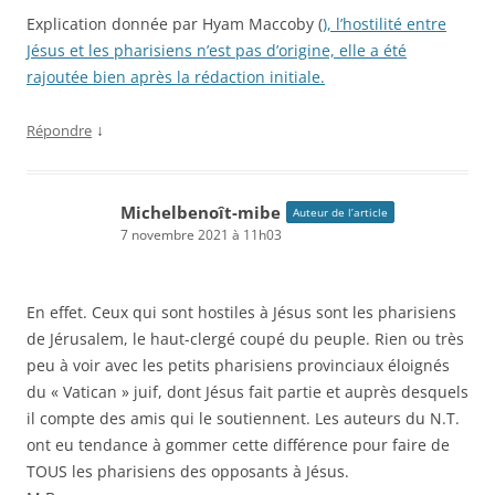
Explication donnée par Hyam Maccoby (
), l’hostilité entre
Jésus et les pharisiens n’est pas d’origine, elle a été
rajoutée bien après la rédaction initiale.
↓
Répondre
Michelbenoît-mibe
Auteur de l’article
7 novembre 2021 à 11h03
En effet. Ceux qui sont hostiles à Jésus sont les pharisiens
de Jérusalem, le haut-clergé coupé du peuple. Rien ou très
peu à voir avec les petits pharisiens provinciaux éloignés
du « Vatican » juif, dont Jésus fait partie et auprès desquels
il compte des amis qui le soutiennent. Les auteurs du N.T.
ont eu tendance à gommer cette différence pour faire de
TOUS les pharisiens des opposants à Jésus.