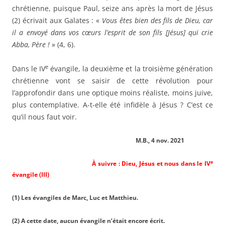
chrétienne, puisque Paul, seize ans après la mort de Jésus
(2) écrivait aux Galates : «
Vous êtes bien des fils de Dieu, car
il a envoyé dans vos cœurs l’esprit de son fils [Jésus] qui crie
Abba, Père !
» (4, 6).
e
Dans le IV
évangile, la deuxième et la troisième génération
chrétienne vont se saisir de cette révolution pour
l’approfondir dans une optique moins réaliste, moins juive,
plus contemplative. A-t-elle été infidèle à Jésus ? C’est ce
qu’il nous faut voir.
M.B., 4 nov. 2021
e
À suivre : Dieu, Jésus et nous dans le IV
évangile (III)
(1) Les évangiles de Marc, Luc et Matthieu.
(2) A cette date, aucun évangile n’était encore écrit.