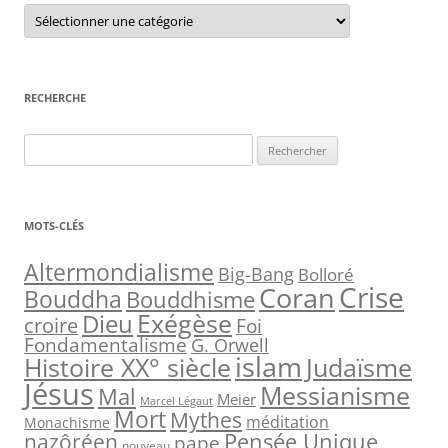
C
a
t
é
g
o
r
RECHERCHE
i
e
s
R
e
c
h
MOTS-CLÉS
e
r
Altermondialisme
Big-Bang
Bolloré
Crise
Coran
c
Bouddha
Bouddhisme
h
Exégèse
Dieu
croire
Foi
e
Fondamentalisme
G. Orwell
islam
Judaïsme
Histoire XX° siècle
r
Jésus
Messianisme
Mal
Meier
Marcel Légaut
:
Mort
Mythes
méditation
Monachisme
Pensée Unique
nazôréen
pape
nouveau