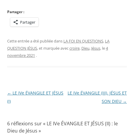
Partager :
Partager
Cette entrée a été publiée dans
LA FOI EN QUESTIONS
,
LA
QUESTION JÉSUS
, et marquée avec
croire
,
Dieu
,
Jésus
, le
4
novembre 2021
.
Navigation
←
LE IVe ÉVANGILE ET JÉSUS
LE IVe ÉVANGILE (III). JÉSUS ET
des
(I)
SON DIEU
→
articles
6 réflexions sur «
LE IVe ÉVANGILE ET JÉSUS (II) : le
Dieu de Jésus
»