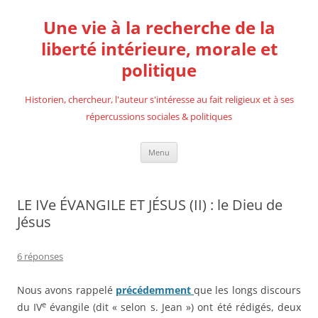
Aller
au
Une vie à la recherche de la
contenu
liberté intérieure, morale et
politique
Historien, chercheur, l'auteur s'intéresse au fait religieux et à ses
répercussions sociales & politiques
Menu
LE IVe ÉVANGILE ET JÉSUS (II) : le Dieu de
Jésus
6 réponses
Nous avons rappelé
précédemment
que les longs discours
e
du IV
évangile (dit « selon s. Jean ») ont été rédigés, deux