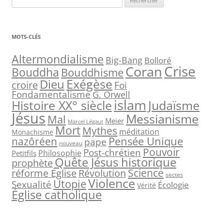
e
c
h
MOTS-CLÉS
e
r
Altermondialisme
Big-Bang
Bolloré
Crise
Coran
c
Bouddha
Bouddhisme
h
Exégèse
Dieu
croire
Foi
e
Fondamentalisme
G. Orwell
islam
Judaïsme
Histoire XX° siècle
r
Jésus
Messianisme
Mal
Meier
Marcel Légaut
:
Mort
Mythes
méditation
Monachisme
Pensée Unique
nazôréen
pape
nouveau
Pouvoir
Post-chrétien
Philosophie
Petitfils
Quête Jésus historique
prophète
Science
réforme Église
Révolution
sectes
Violence
Utopie
Sexualité
Écologie
Vérité
Église catholique