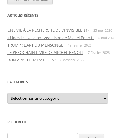
ARTICLES RÉCENTS
UNE VIE Á LA RECHERCHE DE L’INVISIBLE (1)
25 mai 2026
« Une vie… » : le nouveau livre de Michel Benoit.
6 mai 2026
TRUMP : L’ART DU MENSONGE
19 février 2026
LE PEROCHAIN LIVRE DE MICHEL BENOIT
7 février 2026
BON APPÉTIT MESSIEURS !
8 octobre 2025
CATÉGORIES
C
a
t
é
g
o
r
RECHERCHE
i
e
s
R