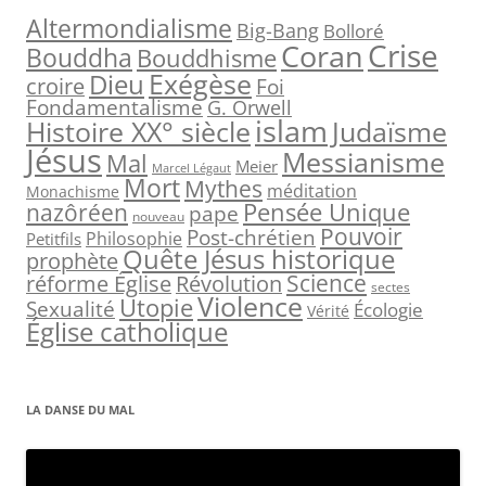
r
Altermondialisme
Big-Bang
Bolloré
Crise
Coran
c
Bouddha
Bouddhisme
h
Exégèse
Dieu
croire
Foi
e
Fondamentalisme
G. Orwell
islam
Judaïsme
Histoire XX° siècle
r
Jésus
Messianisme
Mal
Meier
Marcel Légaut
:
Mort
Mythes
méditation
Monachisme
Pensée Unique
nazôréen
pape
nouveau
Pouvoir
Post-chrétien
Philosophie
Petitfils
Quête Jésus historique
prophète
Science
réforme Église
Révolution
sectes
Violence
Utopie
Sexualité
Écologie
Vérité
Église catholique
LA DANSE DU MAL