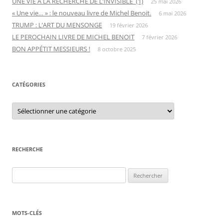
UNE VIE Á LA RECHERCHE DE L’INVISIBLE (1)
25 mai 2026
« Une vie… » : le nouveau livre de Michel Benoit.
6 mai 2026
TRUMP : L’ART DU MENSONGE
19 février 2026
LE PEROCHAIN LIVRE DE MICHEL BENOIT
7 février 2026
BON APPÉTIT MESSIEURS !
8 octobre 2025
CATÉGORIES
C
a
t
é
g
o
r
RECHERCHE
i
e
s
R
e
c
h
MOTS-CLÉS
e