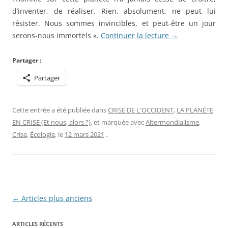
d’inventer, de réaliser. Rien, absolument, ne peut lui
résister. Nous sommes invincibles, et peut-être un jour
serons-nous immortels ».
Continuer la lecture
→
Partager :
Partager
Cette entrée a été publiée dans
CRISE DE L'OCCIDENT
,
LA PLANÉTE
EN CRISE (Et nous, alors ?)
, et marquée avec
Altermondialisme
,
Crise
,
Écologie
, le
12 mars 2021
.
Navigation
←
Articles plus anciens
des
ARTICLES RÉCENTS
articles