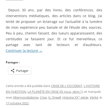
Depuis 30 ans, par des livres, des conférences, des
interventions médiatiques, des articles dans ce blog, j’ai
tenté de proposer un éclairage sur l’actualité à la lumière
de mon expérience peu banale et de l’étude des sources.
Peu à peu, chemin faisant, des lueurs apparaissaient, des
certitudes se faisaient jour. Et ce fut merveilleux, ce
partage avec tant de lecteurs et d’auditeurs.
Continuer la lecture
→
Partager :
Partager
Cette entrée a été publiée dans
CRISE DE L'OCCIDENT
,
L'HISTOIRE
EN QUESTION
,
LA PLANÉTE EN CRISE (Et nous, alors ?)
, et marquée
avec
Altermondialisme
,
Crise
,
G. Orwell
,
Histoire XX° siècle
,
Vérité
, le
17 octobre 2022
.