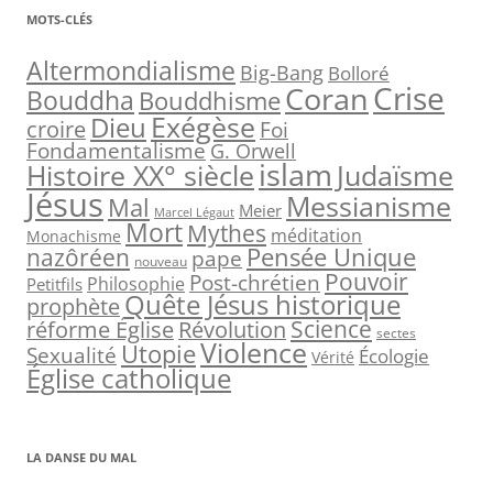
h
MOTS-CLÉS
e
r
Altermondialisme
Big-Bang
Bolloré
Crise
Coran
c
Bouddha
Bouddhisme
h
Exégèse
Dieu
croire
Foi
e
Fondamentalisme
G. Orwell
islam
Judaïsme
Histoire XX° siècle
r
Jésus
Messianisme
Mal
Meier
Marcel Légaut
:
Mort
Mythes
méditation
Monachisme
Pensée Unique
nazôréen
pape
nouveau
Pouvoir
Post-chrétien
Philosophie
Petitfils
Quête Jésus historique
prophète
Science
réforme Église
Révolution
sectes
Violence
Utopie
Sexualité
Écologie
Vérité
Église catholique
LA DANSE DU MAL