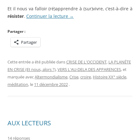
Et il nous va falloir (ré)apprendre à (sur)vivre, c’est-à-dire à
résister
.
Continuer la lecture
→
Partager :
Partager
Cette entrée a été publiée dans
CRISE DE L'OCCIDENT
,
LA PLANÉTE
EN CRISE (Et nous, alors ?)
,
VERS L'AU-DELA DES APPARENCES
, et
marquée avec
Altermondialisme
,
Crise
,
croire
,
Histoire XX° siècle
,
méditation
, le
11 décembre 2022
.
AUX LECTEURS
14 réponses