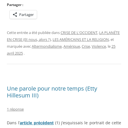
Partager :
Partager
Cette entrée a été publiée dans
CRISE DE L'OCCIDENT
,
LA PLANÉTE
EN CRISE (Et nous, alors ?)
,
LES AMÉRICAINS ET LA RELIGION
, et
marquée avec
Altermondialisme
,
Amérique
,
Crise
,
Violence
, le
25
avril 2025
.
Une parole pour notre temps (Etty
Hillesum III)
1 réponse
Dans l’
article précédent
(1) j’esquissais le portrait de cette