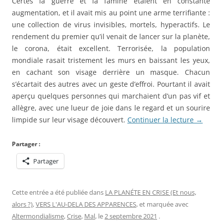
Certes la guerre et la famine étaient en constante
augmentation, et il avait mis au point une arme terrifiante :
une collection de virus invisibles, mortels, hyperactifs. Le
rendement du premier qu’il venait de lancer sur la planète,
le corona, était excellent. Terrorisée, la population
mondiale rasait tristement les murs en baissant les yeux,
en cachant son visage derrière un masque. Chacun
s’écartait des autres avec un geste d’effroi. Pourtant il avait
aperçu quelques personnes qui marchaient d’un pas vif et
allègre, avec une lueur de joie dans le regard et un sourire
limpide sur leur visage découvert.
Continuer la lecture
→
Partager :
Partager
Cette entrée a été publiée dans
LA PLANÉTE EN CRISE (Et nous,
alors ?)
,
VERS L'AU-DELA DES APPARENCES
, et marquée avec
Altermondialisme
,
Crise
,
Mal
, le
2 septembre 2021
.