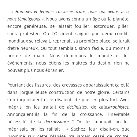
« Hommes et femmes rassasiés d’ans, nous qui avons vécu,
nous témoignons »
. Nous avons connu un âge où la planète,
encore généreuse, se laissait fouiller, extorquer, piller,
sans protester. Où l’Occident saigné par deux conflits
mondiaux se relevait, reprenait sa première place, se jurait
d’être heureux. Où tout semblait, sinon facile, du moins à
portée de main. Nous dominions le monde et les
événements, nous étions les maîtres du destin, rien ne
pouvait plus nous ébranler.
Pourtant des fissures, des crevasses apparaissaient ça et là
dans l’orgueilleuse construction de notre gloire. Certains
s’en inquiétaient et le disaient, de plus en plus fort. Avec
mépris, on les traitait de
déclinistes
, de
catastrophistes.
Annonçaient-ils la fin de la croissance, l’inévitable
nécessité de la
décroissance
? On les moquait, on les
méprisait, on les raillait : « Sachez, leur disait-on, que
l’Homme sur cette planète n’a jamais cessé de croître,