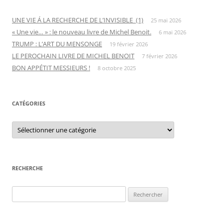
UNE VIE Á LA RECHERCHE DE L’INVISIBLE (1)
25 mai 2026
« Une vie… » : le nouveau livre de Michel Benoit.
6 mai 2026
TRUMP : L’ART DU MENSONGE
19 février 2026
LE PEROCHAIN LIVRE DE MICHEL BENOIT
7 février 2026
BON APPÉTIT MESSIEURS !
8 octobre 2025
CATÉGORIES
C
a
t
é
g
o
r
RECHERCHE
i
e
s
R
e
c