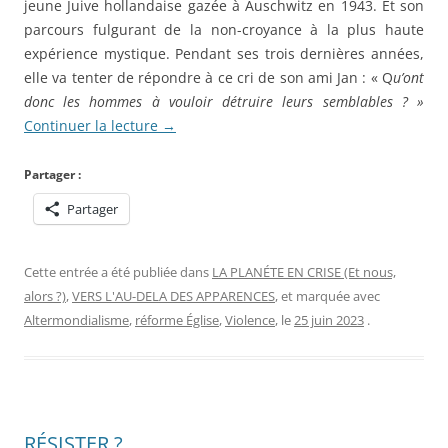
jeune Juive hollandaise gazée à Auschwitz en 1943. Et son
parcours fulgurant de la non-croyance à la plus haute
expérience mystique. Pendant ses trois dernières années,
elle va tenter de répondre à ce cri de son ami Jan : « Q
u’ont
donc les hommes à vouloir détruire leurs semblables ? »
Continuer la lecture
→
Partager :
Partager
Cette entrée a été publiée dans
LA PLANÉTE EN CRISE (Et nous,
alors ?)
,
VERS L'AU-DELA DES APPARENCES
, et marquée avec
Altermondialisme
,
réforme Église
,
Violence
, le
25 juin 2023
.
RÉSISTER ?