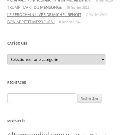
6 mai 2026
TRUMP : L’ART DU MENSONGE
19 février 2026
LE PEROCHAIN LIVRE DE MICHEL BENOIT
7 février 2026
BON APPÉTIT MESSIEURS !
8 octobre 2025
CATÉGORIES
C
a
t
é
g
o
r
RECHERCHE
i
e
s
R
e
c
h
MOTS-CLÉS
e
r