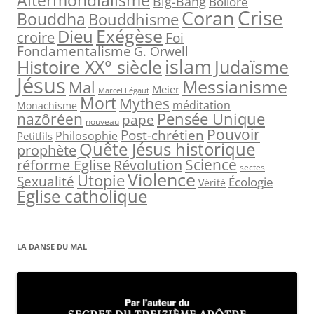
Altermondialisme
Big-Bang
Bolloré
Crise
Coran
c
Bouddha
Bouddhisme
h
Exégèse
Dieu
croire
Foi
e
Fondamentalisme
G. Orwell
islam
Judaïsme
Histoire XX° siècle
r
Jésus
Messianisme
Mal
Meier
Marcel Légaut
:
Mort
Mythes
méditation
Monachisme
Pensée Unique
nazôréen
pape
nouveau
Pouvoir
Post-chrétien
Philosophie
Petitfils
Quête Jésus historique
prophète
Science
réforme Église
Révolution
sectes
Violence
Utopie
Sexualité
Écologie
Vérité
Église catholique
LA DANSE DU MAL