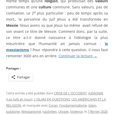
même temps qu’une
religion
, qui produisait des
valeurs
communes et une
culture
commune. Sans valeurs, pas de
d
civilisation. Le 2
plus particulier : peu de temps après sa
mort,, la personne du Juif Jésus a été transformée en
Messie
. Nous avons vu que Jésus lui-même avait refusé de
son vivant ce titre de Messie. Comment donc, par la suite,
ce titre a-t-il donné naissance à l’idéologie la plus
meurtrière que l’humanité ait jamais connue :
le
messianisme
? Pour répondre à cette question, il nous faut
remonter 3000 ans en arrière.
Continuer la lecture
→
Partager :
Partager
Cette entrée a été publiée dans
CRISE DE L'OCCIDENT
,
JUDAISME
(Les Juifs et nous)
,
L'ISLAM EN QUESTIONS
,
LES AMÉRICAINS ET LA
RELIGION
, et marquée avec
Coran
,
Fondamentalisme
,
islam
,
Judaïsme
,
Messianisme
,
nazôréen
,
Utopie
,
Violence
, le
7 février 2020