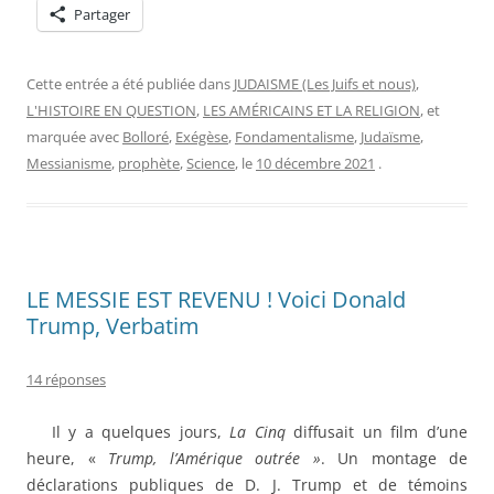
Partager
Cette entrée a été publiée dans
JUDAISME (Les Juifs et nous)
,
L'HISTOIRE EN QUESTION
,
LES AMÉRICAINS ET LA RELIGION
, et
marquée avec
Bolloré
,
Exégèse
,
Fondamentalisme
,
Judaïsme
,
Messianisme
,
prophète
,
Science
, le
10 décembre 2021
.
LE MESSIE EST REVENU ! Voici Donald
Trump, Verbatim
14 réponses
Il y a quelques jours,
La Cinq
diffusait un film d’une
heure, «
Trump, l’Amérique outrée »
. Un montage de
déclarations publiques de D. J. Trump et de témoins