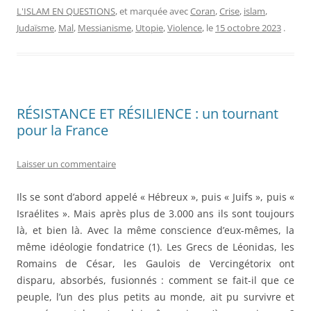
L'ISLAM EN QUESTIONS
, et marquée avec
Coran
,
Crise
,
islam
,
Judaïsme
,
Mal
,
Messianisme
,
Utopie
,
Violence
, le
15 octobre 2023
.
RÉSISTANCE ET RÉSILIENCE : un tournant
pour la France
Laisser un commentaire
Ils se sont d’abord appelé « Hébreux », puis « Juifs », puis «
Israélites ». Mais après plus de 3.000 ans ils sont toujours
là, et bien là. Avec la même conscience d’eux-mêmes, la
même idéologie fondatrice (1). Les Grecs de Léonidas, les
Romains de César, les Gaulois de Vercingétorix ont
disparu, absorbés, fusionnés : comment se fait-il que ce
peuple, l’un des plus petits au monde, ait pu survivre et