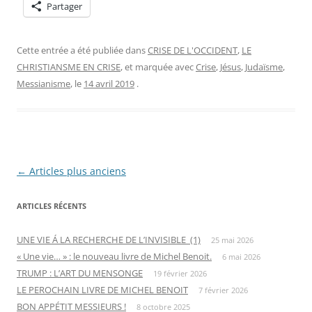
Partager
Cette entrée a été publiée dans
CRISE DE L'OCCIDENT
,
LE
CHRISTIANSME EN CRISE
, et marquée avec
Crise
,
Jésus
,
Judaïsme
,
Messianisme
, le
14 avril 2019
.
Navigation
←
Articles plus anciens
des
ARTICLES RÉCENTS
articles
UNE VIE Á LA RECHERCHE DE L’INVISIBLE (1)
25 mai 2026
« Une vie… » : le nouveau livre de Michel Benoit.
6 mai 2026
TRUMP : L’ART DU MENSONGE
19 février 2026
LE PEROCHAIN LIVRE DE MICHEL BENOIT
7 février 2026
BON APPÉTIT MESSIEURS !
8 octobre 2025