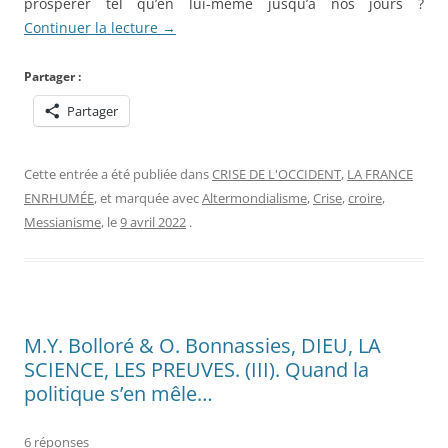
prospérer tel qu’en lui-même jusqu’à nos jours ?
Continuer la lecture
→
Partager :
Partager
Cette entrée a été publiée dans
CRISE DE L'OCCIDENT
,
LA FRANCE
ENRHUMÉE
, et marquée avec
Altermondialisme
,
Crise
,
croire
,
Messianisme
, le
9 avril 2022
.
M.Y. Bolloré & O. Bonnassies, DIEU, LA
SCIENCE, LES PREUVES. (III). Quand la
politique s’en mêle…
6 réponses