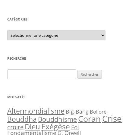
CATÉGORIES
C
a
t
é
g
o
r
RECHERCHE
i
e
s
R
e
c
h
MOTS-CLÉS
e
r
Altermondialisme
Big-Bang
Bolloré
Crise
Coran
c
Bouddha
Bouddhisme
h
Exégèse
Dieu
croire
Foi
e
Fondamentalisme
G. Orwell