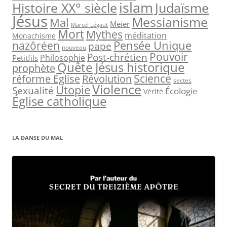
islam
Judaïsme
Histoire XX° siècle
r
Jésus
Messianisme
Mal
Meier
Marcel Légaut
:
Mort
Mythes
méditation
Monachisme
Pensée Unique
nazôréen
pape
nouveau
Pouvoir
Post-chrétien
Philosophie
Petitfils
Quête Jésus historique
prophète
Science
réforme Église
Révolution
sectes
Violence
Utopie
Sexualité
Écologie
Vérité
Église catholique
LA DANSE DU MAL