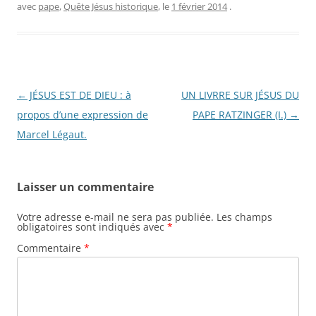
avec
pape
,
Quête Jésus historique
, le
1 février 2014
.
Navigation
←
JÉSUS EST DE DIEU : à
UN LIVRRE SUR JÉSUS DU
des
propos d’une expression de
PAPE RATZINGER (I.)
→
articles
Marcel Légaut.
Laisser un commentaire
Votre adresse e-mail ne sera pas publiée.
Les champs
obligatoires sont indiqués avec
*
Commentaire
*