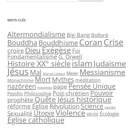
e
c
h
MOTS-CLÉS
e
r
Altermondialisme
Big-Bang
Bolloré
Crise
Coran
c
Bouddha
Bouddhisme
h
Exégèse
Dieu
croire
Foi
e
Fondamentalisme
G. Orwell
islam
Judaïsme
Histoire XX° siècle
r
Jésus
Messianisme
Mal
Meier
Marcel Légaut
:
Mort
Mythes
méditation
Monachisme
Pensée Unique
nazôréen
pape
nouveau
Pouvoir
Post-chrétien
Philosophie
Petitfils
Quête Jésus historique
prophète
Science
réforme Église
Révolution
sectes
Violence
Utopie
Sexualité
Écologie
Vérité
Église catholique