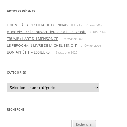
ARTICLES RÉCENTS
UNE VIE Á LA RECHERCHE DE L’INVISIBLE (1)
25 mai 2026
« Une vie… » : le nouveau livre de Michel Benoit.
6 mai 2026
TRUMP : L’ART DU MENSONGE
19 février 2026
LE PEROCHAIN LIVRE DE MICHEL BENOIT
7 février 2026
BON APPÉTIT MESSIEURS !
8 octobre 2025
CATÉGORIES
C
a
t
é
g
o
r
RECHERCHE
i
e
s
R