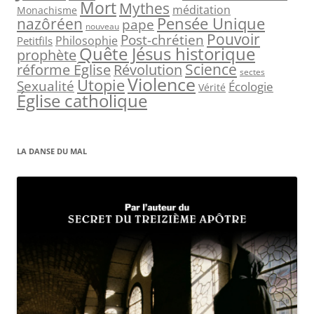
:
Mort
Mythes
méditation
Monachisme
Pensée Unique
nazôréen
pape
nouveau
Pouvoir
Post-chrétien
Philosophie
Petitfils
Quête Jésus historique
prophète
Science
réforme Église
Révolution
sectes
Violence
Utopie
Sexualité
Écologie
Vérité
Église catholique
LA DANSE DU MAL