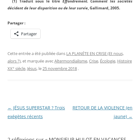
(1) Traduit sous le titre
Effondrement. Comment les sociétés
décident de leur disparition ou de leur survie
, Gallimard, 2005.
Partager :
Partager
Cette entrée a été publiée dans
LA PLANÉTE EN CRISE (Et nous,
alors ?)
, et marquée avec
Altermondialisme
,
Crise
,
Écologie
,
Histoire
XX° siècle
,
Jésus
, le
25 novembre 2018
.
Navigation
←
JÉSUS SUPERSTAR ? Trois
RETOUR DE LA VIOLENCE (en
des
exégètes récents
jaune)
→
articles
2 réflexions sur «
MONSIEUR HULOT EN VACANCES