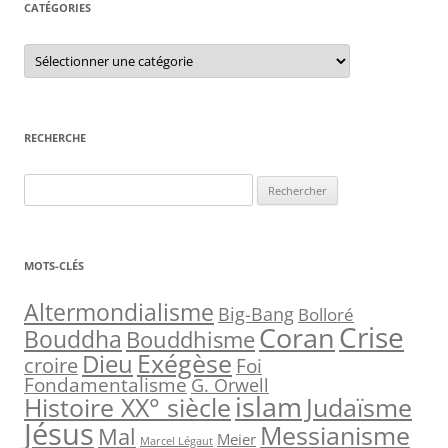
CATÉGORIES
C
a
t
é
g
o
r
RECHERCHE
i
e
s
R
e
c
h
MOTS-CLÉS
e
r
Altermondialisme
Big-Bang
Bolloré
Crise
Coran
c
Bouddha
Bouddhisme
h
Exégèse
Dieu
croire
Foi
e
Fondamentalisme
G. Orwell
islam
Judaïsme
Histoire XX° siècle
r
Jésus
Messianisme
Mal
Meier
Marcel Légaut