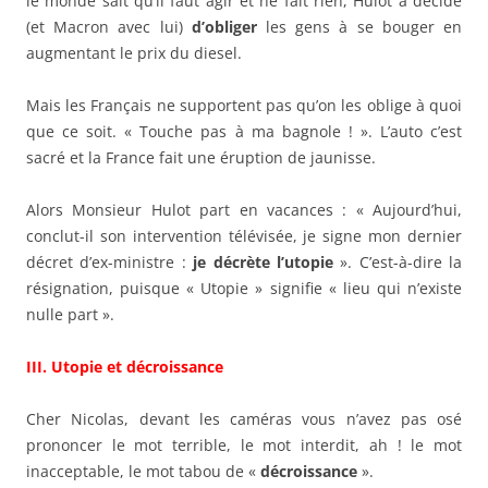
le monde sait qu’il faut agir et ne fait rien, Hulot a décidé
(et Macron avec lui)
d’obliger
les gens à se bouger en
augmentant le prix du diesel.
Mais les Français ne supportent pas qu’on les oblige à quoi
que ce soit. « Touche pas à ma bagnole ! ». L’auto c’est
sacré et la France fait une éruption de jaunisse.
Alors Monsieur Hulot part en vacances : « Aujourd’hui,
conclut-il son intervention télévisée, je signe mon dernier
décret d’ex-ministre :
je décrète l’utopie
». C’est-à-dire la
résignation, puisque « Utopie » signifie « lieu qui n’existe
nulle part ».
III. Utopie et décroissance
Cher Nicolas, devant les caméras vous n’avez pas osé
prononcer le mot terrible, le mot interdit, ah ! le mot
inacceptable, le mot tabou de «
décroissance
».