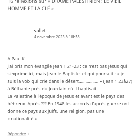
16 réflexions sur «
DRAME PALESTINIEN : LE VIEIL
HOMME ET LA CLÉ
»
vallet
4 novembre 2023 à 18h58
A Paul K,
j’ai pris mon évangile Jean 1 21-23 : ce n’est pas Jésus qui
s’exprime ici, mais Jean le Baptiste, et qui poursuit : « je
suis la voix qui crie dans le désert…………….. » (Jean 1 23à27)
à Béthanie près du Jourdain où il baptisait.
La Palestine à l’époque de Jesus et avant est le pays des
hébreux. Après ??? En 1948 les accords d’après guerre ont
donné ce pays aux juifs, une religion, pas une
« nationalité »
↓
Répondre