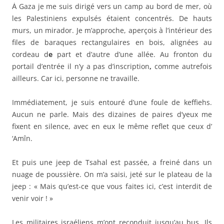
Ȧ Gaza je me suis dirigé vers un camp au bord de mer, où
les Palestiniens expulsés étaient concentrés. De hauts
murs, un mirador. Je m’approche, aperçois à l’intérieur des
files de baraques rectangulaires en bois, alignées au
cordeau d
e
part et d’autre d’une allée. Au fronton du
portail d’entrée il n’y a pas d’inscription
,
comme autrefois
ailleurs. Car ici, personne ne travaille.
Immédiatement, je suis entouré d’une foule de keffiehs.
Aucun ne parle. Mais des dizaines de paires d’yeux me
fixent en silence, avec en eux le même reflet que ceux d’
‘Amîn.
Et puis une jeep de Tsahal est passée, a freiné dans un
nuage de poussière. On m’a saisi, jeté sur le plateau de la
jeep : « Mais qu’est-ce que vous faites ici, c’est interdit de
venir voir ! »
Les militaires israéliens m’ont reconduit jusqu’au bus. Ils