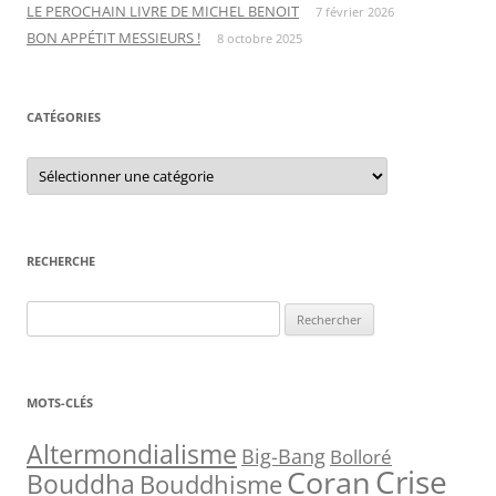
LE PEROCHAIN LIVRE DE MICHEL BENOIT
7 février 2026
BON APPÉTIT MESSIEURS !
8 octobre 2025
CATÉGORIES
C
a
t
é
g
o
r
RECHERCHE
i
e
s
R
e
c
h
MOTS-CLÉS
e
r
Altermondialisme
Big-Bang
Bolloré
Crise
Coran
c
Bouddha
Bouddhisme