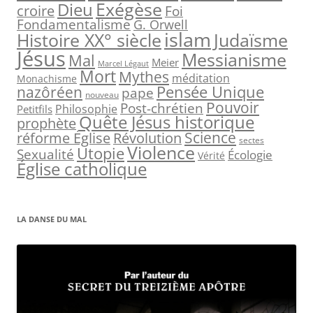
h
Exégèse
Dieu
croire
Foi
e
Fondamentalisme
G. Orwell
islam
Judaïsme
Histoire XX° siècle
r
Jésus
Messianisme
Mal
Meier
Marcel Légaut
:
Mort
Mythes
méditation
Monachisme
Pensée Unique
nazôréen
pape
nouveau
Pouvoir
Post-chrétien
Philosophie
Petitfils
Quête Jésus historique
prophète
Science
réforme Église
Révolution
sectes
Violence
Utopie
Sexualité
Écologie
Vérité
Église catholique
LA DANSE DU MAL