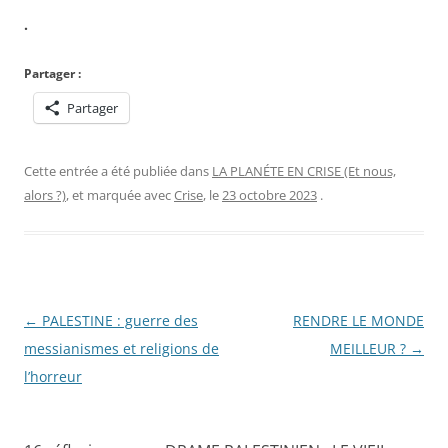
.
Partager :
Partager
Cette entrée a été publiée dans
LA PLANÉTE EN CRISE (Et nous,
alors ?)
, et marquée avec
Crise
, le
23 octobre 2023
.
Navigation
←
PALESTINE : guerre des
RENDRE LE MONDE
des
messianismes et religions de
MEILLEUR ?
→
articles
l’horreur