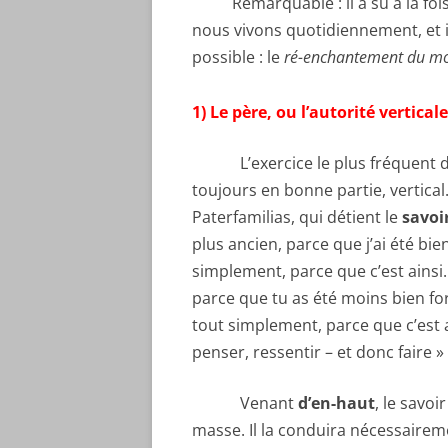
Remarquable : il a su à la fois 
« LE SECRET DU TREIZIÈME
nous vivons quotidiennement, et i
APÔTRE » EN LIVRE DE POCH
possible : le
ré-enchantement du m
LE SECRET DU TREIZIÉME AP
1)
Le père, ou l’autorité verticale
JÉSUS ET SES HÉRITIERS –
MENSONGES ET VÉRITÉS
L’exercice le plus fréquent de l’
LES « MÉMOIRES D’UN JUIF
toujours en bonne partie, vertical.
ORDINAIRE » (DANS LE SILEN
Paterfamilias, qui détient le
savoi
DES OLIVIERS) TRADUIT EN
plus ancien, parce que j’ai été bie
ANGLAIS.
simplement, parce que c’est ainsi. 
parce que tu as été moins bien fo
L’ÉVANGILE DU TREIZIÉME A
tout simplement, parce que c’est ain
– AUX SOURCES DE L’ÉVANGI
SELON SAINT JEAN
penser, ressentir – et donc faire »
JÉSUS, MÉMOIRES D’UN JUIF
Venant
d’en-haut
, le savoi
ORDINAIRE
masse. Il la conduira nécessaireme