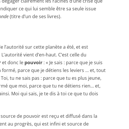
dégager clairement les racines d’une crise que
ndiquer ce qui lui semble être sa seule issue
E
onde
(titre d’un de ses livres).
OTRE
autorité sur cette planète a été, et est
 L’autorité vient d’en-haut. C’est celle du
CE
r
et donc le
pouvoir
: « Je sais : parce que je suis
n formé, parce que je détiens les leviers … et, tout
Toi, tu ne sais pas : parce que tu es plus jeune,
rmé que moi, parce que tu ne détiens rien… et,
POTRE
si. Moi qui sais, je te dis à toi ce que tu dois
LE
r source de pouvoir est reçu et diffusé dans la
nt au progrès, qui est infini et source de