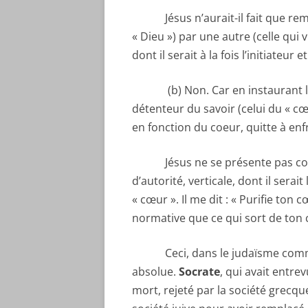
Jésus n’aurait-il fait que rempla
« Dieu ») par une autre (celle qui v
dont il serait à la fois l’initiateur e
(b) Non. Car en instaurant la 
détenteur du savoir (celui du « cœ
en fonction du coeur, quitte à enfre
Jésus ne se présente pas com
d’autorité, verticale, dont il serai
« cœur ». Il me dit : « Purifie ton
normative que ce qui sort de ton c
Ceci, dans le judaïsme comme d
absolue.
Socrate
, qui avait entre
mort, rejeté par la société grecq