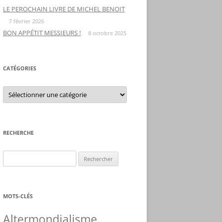
LE PEROCHAIN LIVRE DE MICHEL BENOIT
7 février 2026
BON APPÉTIT MESSIEURS !
8 octobre 2025
CATÉGORIES
C
a
t
é
g
o
r
RECHERCHE
i
e
s
R
e
c
h
MOTS-CLÉS
e
r
Altermondialisme