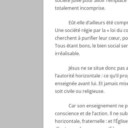
société juive pour avoir remplacé la
totalement incomprise.
Eût-elle d’ailleurs été comprise
Une société régie par la « loi du
cherchent à purifier leur cœur, po
Tous étant bons, le bien social se
irréalisable.
Jésus ne se situe donc pas au c
l’autorité horizontale : ce qu’il pr
enseignée avant lui. Et jamais mi
soit civile ou religieuse.
Car son enseignement ne peut
conscience et de l’action. Il ne sub
horizontale, fraternelle : et l’Égl