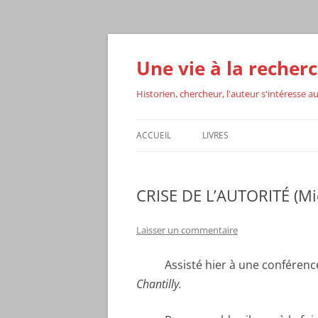
Aller
au
contenu
Une vie à la recherc
Historien, chercheur, l'auteur s'intéresse au
ACCUEIL
LIVRES
DANS LE SILENCE DES OLIVIE
CRISE DE L’AUTORITÉ (Mic
PRISONNIER DE DIEU
PRISONNIER DE DIEU (RÉÉDI
Laisser un commentaire
ALBIN MICHEL)
Assisté hier à une conférence d
DIEU MALGRÉ LUI
Chantilly.
BIENVENUE EN INDE