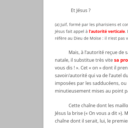
Et Jésus ?
(a) Juif, formé par les pharisiens et 
Jésus fait appel à
l’autorité verticale
.
réfère au Dieu de Moïse : il n’est pas 
Mais, à l’autorité reçue de sa t
natale, il substitue très vite
sa pro
vous dis ! ». Cet « on » dont il pre
savoir/autorité qui va de l’autel 
imposées par les sadducéens, ou b
minutieusement mises au point pa
Cette chaîne dont les maillons 
Jésus la brise (« On vous a dit »). M
chaîne dont il serait, lui, le premie