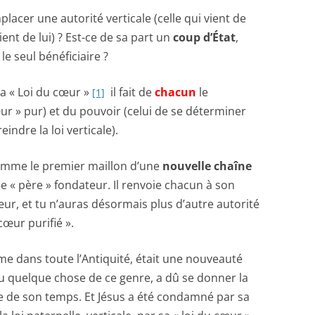
cer une autorité verticale (celle qui vient de
ient de lui) ? Est-ce de sa part un
coup d’État
,
t le seul bénéficiaire ?
« Loi du cœur »
il fait de
chacun
le
[1]
ur » pur) et du pouvoir (celui de se déterminer
indre la loi verticale).
me le premier maillon d’une
nouvelle chaîne
t le « père » fondateur. Il renvoie chacun à son
 cœur, et tu n’auras désormais plus d’autre autorité
œur purifié ».
ans toute l’Antiquité, était une nouveauté
vu quelque chose de ce genre, a dû se donner la
ue de son temps. Et Jésus a été condamné par sa