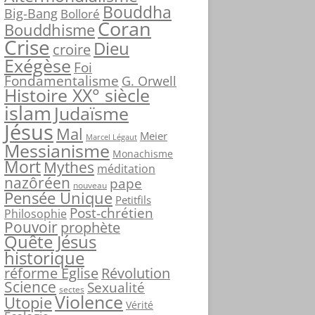
Bouddha
c
Big-Bang
Bolloré
Coran
h
Bouddhisme
Crise
e
Dieu
croire
r
Exégèse
Foi
Fondamentalisme
G. Orwell
Histoire XX° siècle
:
islam
Judaïsme
Jésus
Mal
Meier
Marcel Légaut
Messianisme
Monachisme
Mort
Mythes
méditation
nazôréen
pape
nouveau
Pensée Unique
Petitfils
Post-chrétien
Philosophie
Pouvoir
prophète
Quête Jésus
historique
réforme Église
Révolution
Science
Sexualité
sectes
Violence
Utopie
Vérité