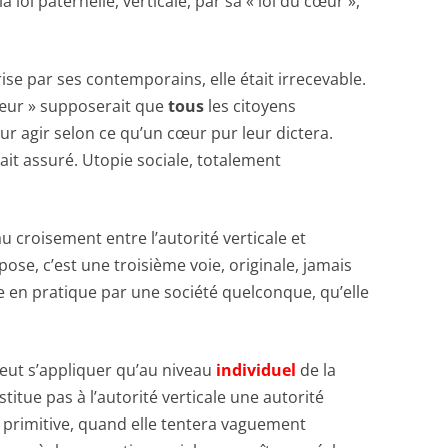
 loi paternelle, verticale, par sa « loi du cœur »,
 par ses contemporains, elle était irrecevable.
 cœur » supposerait que
tous
les citoyens
ur agir selon ce qu’un cœur pur leur dictera.
rait assuré. Utopie sociale, totalement
roisement entre l’autorité verticale et
opose, c’est une troisième voie, originale, jamais
se en pratique par une société quelconque, qu’elle
 s’appliquer qu’au niveau
individuel
de la
stitue pas à l’autorité verticale une autorité
ise primitive, quand elle tentera vaguement