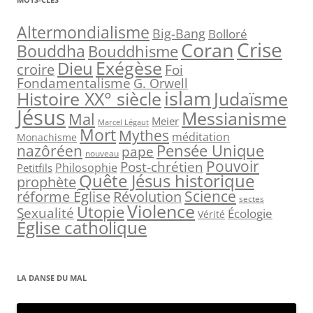
e
r
Altermondialisme
Big-Bang
Bolloré
Crise
Coran
c
Bouddha
Bouddhisme
h
Exégèse
Dieu
croire
Foi
e
Fondamentalisme
G. Orwell
islam
Judaïsme
Histoire XX° siècle
r
Jésus
Messianisme
Mal
Meier
Marcel Légaut
:
Mort
Mythes
méditation
Monachisme
Pensée Unique
nazôréen
pape
nouveau
Pouvoir
Post-chrétien
Philosophie
Petitfils
Quête Jésus historique
prophète
Science
réforme Église
Révolution
sectes
Violence
Utopie
Sexualité
Écologie
Vérité
Église catholique
LA DANSE DU MAL