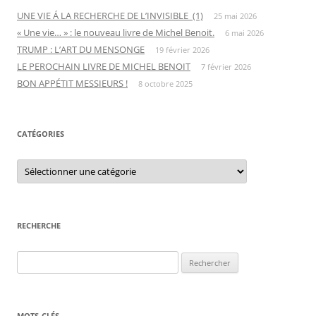
UNE VIE Á LA RECHERCHE DE L’INVISIBLE (1)
25 mai 2026
« Une vie… » : le nouveau livre de Michel Benoit.
6 mai 2026
TRUMP : L’ART DU MENSONGE
19 février 2026
LE PEROCHAIN LIVRE DE MICHEL BENOIT
7 février 2026
BON APPÉTIT MESSIEURS !
8 octobre 2025
CATÉGORIES
C
a
t
é
g
o
r
RECHERCHE
i
e
s
R
e
c
h
MOTS-CLÉS