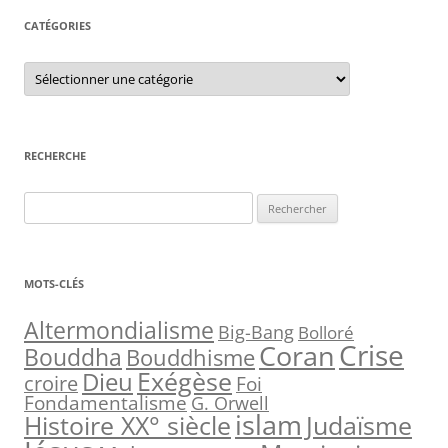
CATÉGORIES
C
a
t
é
g
o
r
RECHERCHE
i
e
s
R
e
c
h
MOTS-CLÉS
e
r
Altermondialisme
Big-Bang
Bolloré
Crise
Coran
c
Bouddha
Bouddhisme
h
Exégèse
Dieu
croire
Foi
e
Fondamentalisme
G. Orwell
islam
Judaïsme
Histoire XX° siècle
r