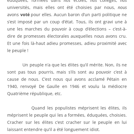
éduquées, formées dans
nos
écoles,
nos
collèges,
nos
universités, mais elles ont été choisies par nous,
nous
avons
voté
pour elles. Aucun baron d’un parti politique ne
s’est imposé par un coup d’état. Tous, ils ont gravi une à
une les marches du pouvoir à coup d’élections – c’est-à-
dire de promesses électorales auxquelles nous avons cru.
Et une fois là-haut adieu promesses, adieu proximité avec
le peuple !
Un peuple n’a que les élites qu’il mérite. Non, ils ne
sont pas tous pourris, mais s’ils sont au pouvoir c’est à
cause de nous. C’est nous qui avons acclamé Pétain en
1940, renvoyé De Gaulle en 1946 et voulu la médiocre
Quatrième république, etc.
Quand les populistes méprisent les élites, ils
méprisent le peuple qui les a formées, éduquées, choisies.
Cracher sur les élites c’est cracher sur le peuple en lui
laissant entendre qu’il a été longuement idiot.