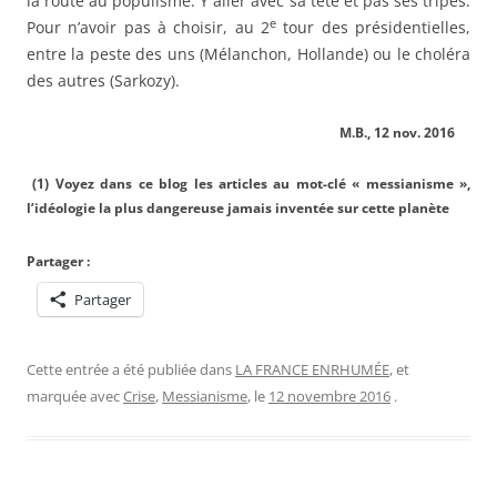
la route au populisme. Y aller avec sa tête et pas ses tripes.
e
Pour n’avoir pas à choisir, au 2
tour des présidentielles,
entre la peste des uns (Mélanchon, Hollande) ou le choléra
des autres (Sarkozy).
M.B., 12 nov. 2016
(1) Voyez dans ce blog les articles au mot-clé « messianisme »,
l’idéologie la plus dangereuse jamais inventée sur cette planète
Partager :
Partager
Cette entrée a été publiée dans
LA FRANCE ENRHUMÉE
, et
marquée avec
Crise
,
Messianisme
, le
12 novembre 2016
.