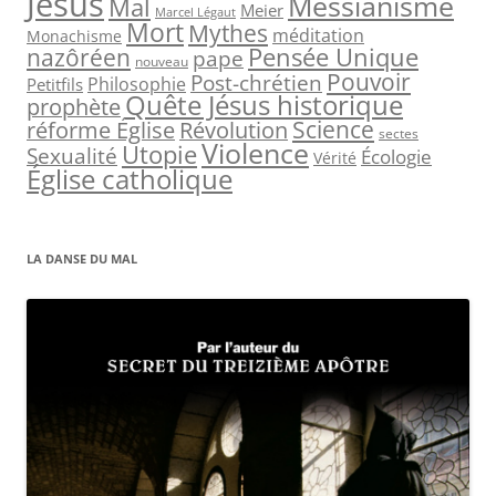
Jésus
Messianisme
Mal
Meier
Marcel Légaut
:
Mort
Mythes
méditation
Monachisme
Pensée Unique
nazôréen
pape
nouveau
Pouvoir
Post-chrétien
Philosophie
Petitfils
Quête Jésus historique
prophète
Science
réforme Église
Révolution
sectes
Violence
Utopie
Sexualité
Écologie
Vérité
Église catholique
LA DANSE DU MAL