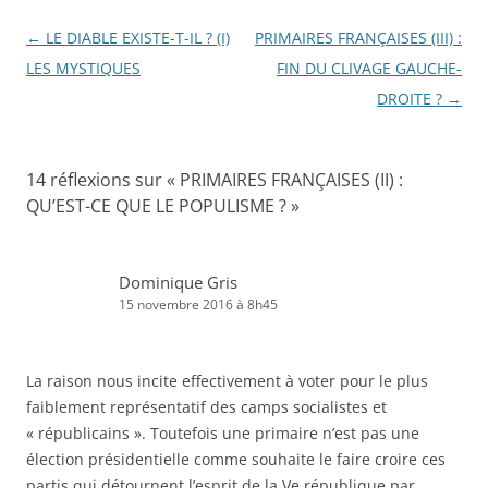
Navigation
←
LE DIABLE EXISTE-T-IL ? (I)
PRIMAIRES FRANÇAISES (III) :
des
LES MYSTIQUES
FIN DU CLIVAGE GAUCHE-
articles
DROITE ?
→
14 réflexions sur «
PRIMAIRES FRANÇAISES (II) :
QU’EST-CE QUE LE POPULISME ?
»
Dominique Gris
15 novembre 2016 à 8h45
La raison nous incite effectivement à voter pour le plus
faiblement représentatif des camps socialistes et
« républicains ». Toutefois une primaire n’est pas une
élection présidentielle comme souhaite le faire croire ces
partis qui détournent l’esprit de la Ve république par