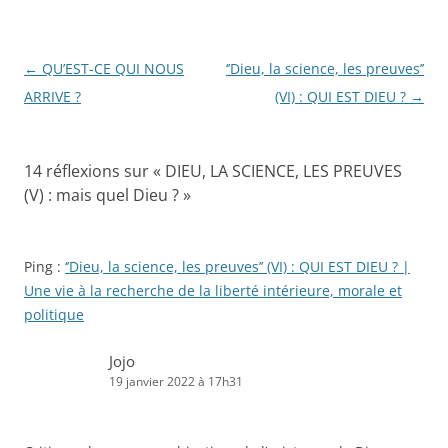
Navigation
←
QU’EST-CE QUI NOUS
‘’Dieu, la science, les preuves’’
des
ARRIVE ?
(VI) : QUI EST DIEU ?
→
articles
14 réflexions sur «
DIEU, LA SCIENCE, LES PREUVES
(V) : mais quel Dieu ?
»
Ping :
‘’Dieu, la science, les preuves’’ (VI) : QUI EST DIEU ? |
Une vie à la recherche de la liberté intérieure, morale et
politique
Jojo
19 janvier 2022 à 17h31