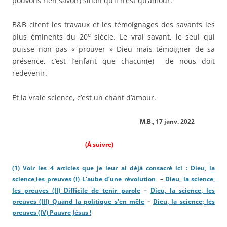
pouvons rien savoir) sinon qu’il n’est qu’amour.
B&B citent les travaux et les témoignages des savants les
e
plus éminents du 20
siècle. Le vrai savant, le seul qui
puisse non pas « prouver » Dieu mais témoigner de sa
présence, c’est l’enfant que chacun(e) de nous doit
redevenir.
Et la vraie science, c’est un chant d’amour.
M.B., 17 janv. 2022
(À suivre)
(1) Voir les 4 articles que je leur ai déjà consacré ici :
Dieu, la
science,
les preuves (I) L’aube d’une révolution
–
Dieu, la science,
les preuves (II) Difficile de tenir parole
–
Dieu, la science, les
preuves (III) Quand la politique s’en mêle
–
Dieu, la science; les
preuves (IV) Pauvre Jésus !