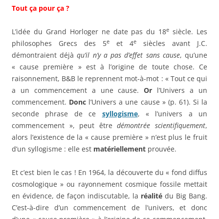
Tout ça pour ça ?
e
L’idée du Grand Horloger ne date pas du 18
siècle. Les
e
e
philosophes Grecs des 5
et 4
siècles avant J.C.
démontraient déjà
qu’il n’y a pas d’effet sans cause
, qu’une
« cause première » est à l’origine de toute chose. Ce
raisonnement, B&B le reprennent mot-à-mot : « Tout ce qui
a un commencement a une cause.
Or
l’Univers a un
commencement.
Donc
l’Univers a une cause » (p. 61). Si la
seconde phrase de ce
syllogisme
, « l’univers a un
commencement », peut être
démontrée scientifiquement
,
alors l’existence de la « cause première » n’est plus le fruit
d’un syllogisme : elle est
matériellement
prouvée.
Et c’est bien le cas ! En 1964, la découverte du « fond diffus
cosmologique » ou rayonnement cosmique fossile mettait
en évidence, de façon indiscutable, la
réalité
du Big Bang.
C’est-à-dire d’un commencement de l’univers, et donc