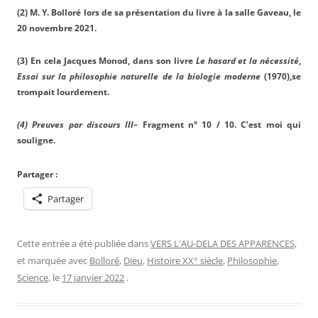
(2) M. Y. Bolloré lors de sa présentation du livre à la salle Gaveau, le
20 novembre 2021.
(3) En cela Jacques Monod, dans son livre
Le hasard et la nécessité
,
Essai sur la philosophie naturelle de la biologie moderne
(1970),se
trompait lourdement.
(4) Preuves par discours III
–
Fragment n° 10 / 10. C’est moi qui
souligne.
Partager :
Partager
Cette entrée a été publiée dans
VERS L'AU-DELA DES APPARENCES
,
et marquée avec
Bolloré
,
Dieu
,
Histoire XX° siècle
,
Philosophie
,
Science
, le
17 janvier 2022
.