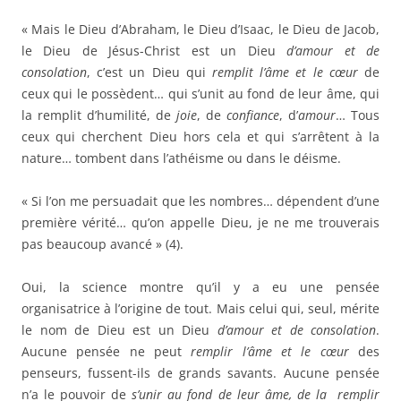
« Mais le Dieu d’Abraham, le Dieu d’Isaac, le Dieu de Jacob,
le Dieu de Jésus-Christ est un Dieu
d’amour et de
consolation
, c’est un Dieu qui
remplit l’âme
et le cœur
de
ceux qui le possèdent… qui s’unit au fond de leur âme, qui
la remplit d’humilité, de
joie
, de
confiance
, d’
amour
… Tous
ceux qui cherchent Dieu hors cela et qui s’arrêtent à la
nature… tombent dans l’athéisme ou dans le déisme.
« Si l’on me persuadait que les nombres… dépendent d’une
première vérité… qu’on appelle Dieu, je ne me trouverais
pas beaucoup avancé » (4).
Oui, la science montre qu’il y a eu une pensée
organisatrice à l’origine de tout. Mais celui qui, seul, mérite
le nom de Dieu est un Dieu
d’amour et de consolation
.
Aucune pensée ne peut
remplir l’âme
et le cœur
des
penseurs, fussent-ils de grands savants. Aucune pensée
n’a le pouvoir de
s’unir au fond de leur âme, de la remplir