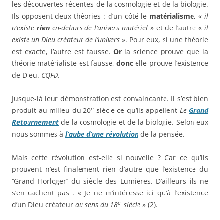
les découvertes récentes de la cosmologie et de la biologie.
Ils opposent deux théories : d’un côté le
matérialisme
,
« il
n’existe
rien
en-dehors de l’univers matériel
» et de l’autre «
il
existe un Dieu créateur de l’univers
». Pour eux, si une théorie
est exacte, l’autre est fausse.
Or
la science prouve que la
théorie matérialiste est fausse,
donc
elle prouve l’existence
de Dieu.
CQFD
.
Jusque-là leur démonstration est convaincante. Il s’est bien
e
produit au milieu du 20
siècle ce qu’ils appellent
Le
Grand
Retournement
de la cosmologie et de la biologie. Selon eux
nous sommes à
l’aube d’une révolution
de la pensée.
Mais cette révolution est-elle si nouvelle ? Car ce qu’ils
prouvent n’est finalement rien d’autre que l’existence du
‘’Grand Horloger’’ du siècle des Lumières. D’ailleurs ils ne
s’en cachent pas : « Je ne m’intéresse ici qu’à l’existence
e
d’un Dieu créateur
au sens du 18
siècle
» (2).