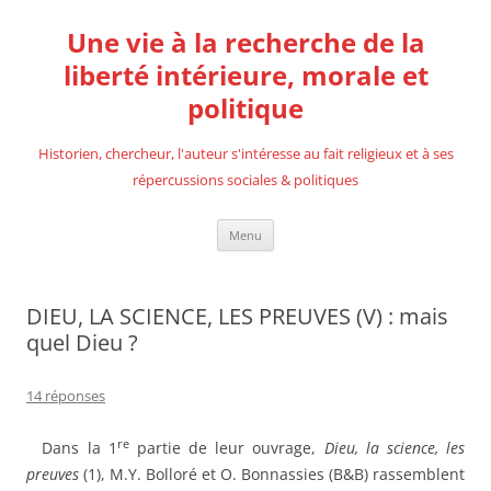
Aller
au
Une vie à la recherche de la
contenu
liberté intérieure, morale et
politique
Historien, chercheur, l'auteur s'intéresse au fait religieux et à ses
répercussions sociales & politiques
Menu
DIEU, LA SCIENCE, LES PREUVES (V) : mais
quel Dieu ?
14 réponses
re
Dans la 1
partie de leur ouvrage,
Dieu, la science, les
preuves
(1), M.Y. Bolloré et O. Bonnassies (B&B) rassemblent