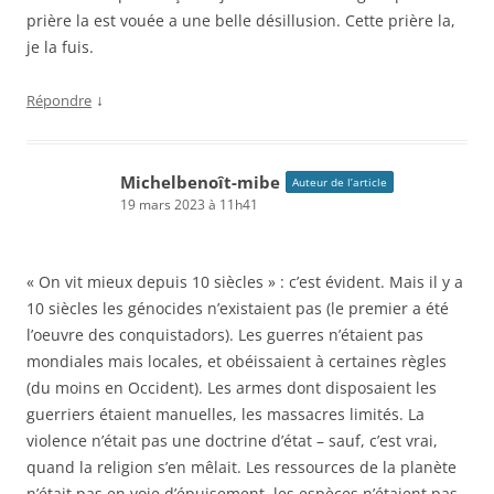
prière la est vouée a une belle désillusion. Cette prière la,
je la fuis.
↓
Répondre
Michelbenoît-mibe
Auteur de l’article
19 mars 2023 à 11h41
« On vit mieux depuis 10 siècles » : c’est évident. Mais il y a
10 siècles les génocides n’existaient pas (le premier a été
l’oeuvre des conquistadors). Les guerres n’étaient pas
mondiales mais locales, et obéissaient à certaines règles
(du moins en Occident). Les armes dont disposaient les
guerriers étaient manuelles, les massacres limités. La
violence n’était pas une doctrine d’état – sauf, c’est vrai,
quand la religion s’en mêlait. Les ressources de la planète
n’était pas en voie d’épuisement, les espèces n’étaient pas