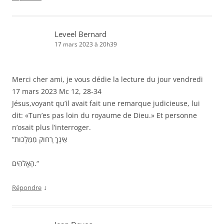
Leveel Bernard
17 mars 2023 à 20h39
Merci cher ami, je vous dédie la lecture du jour vendredi
17 mars 2023 Mc 12, 28-34
Jésus,voyant qu’il avait fait une remarque judicieuse, lui
dit: «Tun’es pas loin du royaume de Dieu.» Et personne
n’osait plus l’interroger.
”אֵינְךָ ָרחֹוק מִמַּלְכוּת
הָאֱלֹהִים.“
↓
Répondre