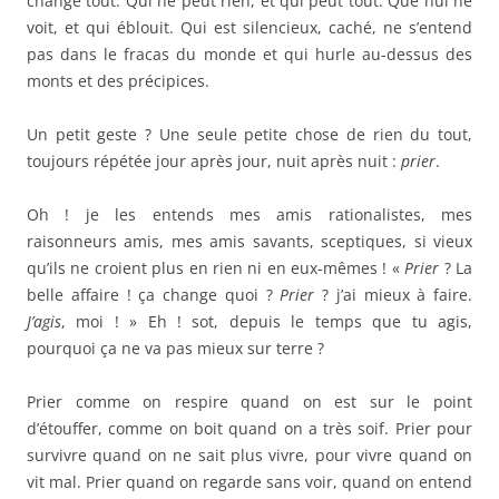
change tout. Qui ne peut rien, et qui peut tout. Que nul ne
voit, et qui éblouit. Qui est silencieux, caché, ne s’entend
pas dans le fracas du monde et qui hurle au-dessus des
monts et des précipices.
Un petit geste ? Une seule petite chose de rien du tout,
toujours répétée jour après jour, nuit après nuit :
prier
.
Oh ! je les entends mes amis rationalistes, mes
raisonneurs amis, mes amis savants, sceptiques, si vieux
qu’ils ne croient plus en rien ni en eux-mêmes ! «
Prier
? La
belle affaire ! ça change quoi ?
Prier
? j’ai mieux à faire.
J’agis
, moi ! » Eh ! sot, depuis le temps que tu agis,
pourquoi ça ne va pas mieux sur terre ?
Prier comme on respire quand on est sur le point
d’étouffer, comme on boit quand on a très soif. Prier pour
survivre quand on ne sait plus vivre, pour vivre quand on
vit mal. Prier quand on regarde sans voir, quand on entend