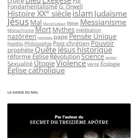
Dieu
croire
Foi
e
Fondamentalisme
G. Orwell
islam
Judaïsme
Histoire XX° siècle
r
Jésus
Messianisme
Mal
Meier
Marcel Légaut
:
Mort
Mythes
méditation
Monachisme
Pensée Unique
nazôréen
pape
nouveau
Pouvoir
Post-chrétien
Philosophie
Petitfils
Quête Jésus historique
prophète
Science
réforme Église
Révolution
sectes
Violence
Utopie
Sexualité
Écologie
Vérité
Église catholique
LA DANSE DU MAL