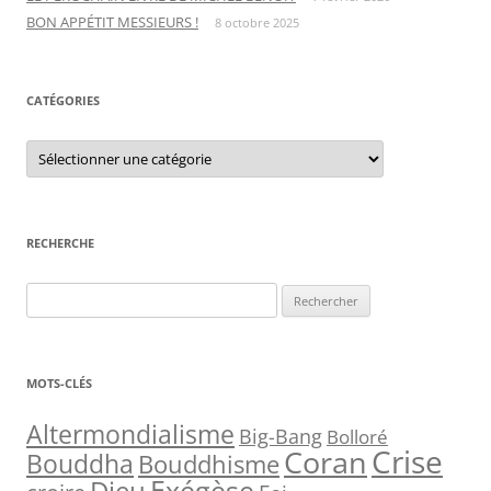
BON APPÉTIT MESSIEURS !
8 octobre 2025
CATÉGORIES
C
a
t
é
g
o
r
RECHERCHE
i
e
s
R
e
c
h
MOTS-CLÉS
e
r
Altermondialisme
Big-Bang
Bolloré
Crise
Coran
c
Bouddha
Bouddhisme
h
Exégèse