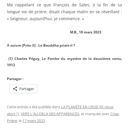
Me rappelant ce que François de Sales, à la fin de sa
longue vie de prière, disait chaque matin en se réveillant :
« Seigneur, aujourd’hui, je commence. »
M.B., 18 mars 2023
Ȧ suivre (Prier II) : Le Bouddha priait-il ?
(1)
Charles Péguy, Le Porche du mystère de la deuxième vertu,
1912
Partager :
Partager
Cette entrée a été publiée dans
LA PLANÉTE EN CRISE (Et nous,
alors ?)
,
VERS L'AU-DELA DES APPARENCES
, et marquée avec
Crise
,
Prière
, le
17 mars 2023
.