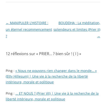
Navigation
←
MANIPULER L’HISTOIRE :
BOUDDHA : La méditation,
des
un éternel recommencement
splendeurs et limites (Prier II)
articles
?
→
12 réflexions sur «
PRIER… ? bien sûr ! ( I )
»
Ping :
« Nous ne pouvons rien changer dans le monde… »
(Etty Hillesum) | Une vie à la recherche de la liberté
intérieure, morale et politique
Ping :
… ET NOUS ? (Prier VII) | Une vie à la recherche de la
liberté intérieure, morale et politique