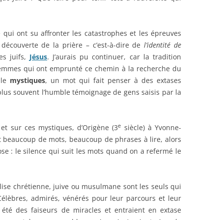
E
ui ont su affronter les catastrophes et les épreuves
OTRE
e découverte de la prière – c’est-à-dire de
l’identité de
es juifs,
Jésus
. J’aurais pu continuer, car la tradition
femmes qui ont emprunté ce chemin à la recherche du
lle
mystiques
, un mot qui fait penser à des extases
plus souvent l’humble témoignage de gens saisis par la
CE
e
 et sur ces mystiques, d’Origène (3
siècle) à Yvonne-
it beaucoup de mots, beaucoup de phrases à lire, alors
POTRE
se : le silence qui suit les mots quand on a refermé le
LE
lise chrétienne, juive ou musulmane sont les seuls qui
 Célèbres, admirés, vénérés pour leur parcours et leur
 été des faiseurs de miracles et entraient en extase