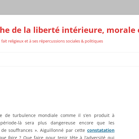
he de la liberté intérieure, morale 
 fait religieux et à ses répercussions sociales & politiques
RS
TION
 de turbulence mondiale comme il s’en produit à
e période-là sera plus dangereuse encore que les
de souffrances ». Aiguillonné par cette
constatation
que faire
? Que faire pour tenir tête à l’adversité qui