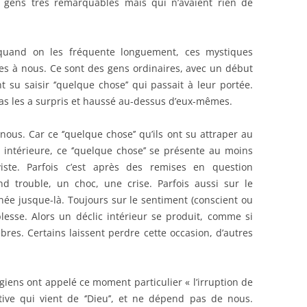
 gens très remarquables mais qui n’avaient rien de
r quand on les fréquente longuement, ces mystiques
 à nous. Ce sont des gens ordinaires, avec un début
 su saisir ‘’quelque chose’’ qui passait à leur portée.
 pas les a surpris et haussé au-dessus d’eux-mêmes.
 nous. Car ce ‘’quelque chose’’ qu’ils ont su attraper au
intérieure, ce ‘’quelque chose’’ se présente au moins
iste. Parfois c’est après des remises en question
d trouble, un choc, une crise. Parfois aussi sur le
née jusque-là. Toujours sur le sentiment (conscient ou
lesse. Alors un déclic intérieur se produit, comme si
res. Certains laissent perdre cette occasion, d’autres
giens ont appelé ce moment particulier « l’irruption de
ative qui vient de ‘’Dieu’’, et ne dépend pas de nous.