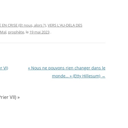
EN CRISE (Et nous, alors ?)
,
VERS L'AU-DELA DES
Mal
,
prophète
, le
19 mai 2023
.
r VI)
« Nous ne pouvons rien changer dans le
monde… » (Etty Hillesum)
→
ier VII)
»