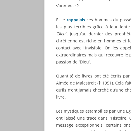
« LE SECRET DU TREIZIÈME
s’annonce ?
APÔTRE » EN LIVRE DE POCH
Et je
rappelais
ces hommes du passé q
LE SECRET DU TREIZIÉME AP
les plus terribles grâce à leur lent
‘’Dieu’’
. Jusqu’au dernier des prophèt
JÉSUS ET SES HÉRITIERS –
chrétienne est riche en hommes et 
MENSONGES ET VÉRITÉS
contact avec l’Invisible. On les appe
LES « MÉMOIRES D’UN JUIF
extraordinaires mais qui recouvre le 
ORDINAIRE » (DANS LE SILEN
passion de ‘’Dieu’’.
DES OLIVIERS) TRADUIT EN
ANGLAIS.
Quantité de livres ont été écrits par
Aimée de Malestroit († 1951). Cela fa
L’ÉVANGILE DU TREIZIÉME A
qu’ils n’ont jamais cherché qu’une cho
– AUX SOURCES DE L’ÉVANGI
livre.
SELON SAINT JEAN
Les mystiques estampillés par une Ég
JÉSUS, MÉMOIRES D’UN JUIF
ont laissé une trace dans l’Histoire.
ORDINAIRE
message exceptionnels, certains ont