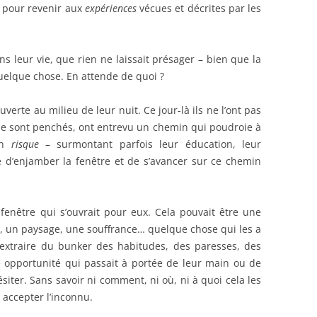
’’ pour revenir aux
expériences
vécues et décrites par les
s leur vie, que rien ne laissait présager – bien que la
elque chose. En attende de quoi ?
uverte au milieu de leur nuit. Ce jour-là ils ne l’ont pas
, se sont penchés, ont entrevu un chemin qui poudroie à
 un
risque
– surmontant parfois leur éducation, leur
que d’enjamber la fenêtre et de s’avancer sur ce chemin
tte fenêtre qui s’ouvrait pour eux. Cela pouvait être une
, un paysage, une souffrance… quelque chose qui les a
s’extraire du bunker des habitudes, des paresses, des
te opportunité qui passait à portée de leur main ou de
hésiter. Sans savoir ni comment, ni où, ni à quoi cela les
 accepter l’inconnu.