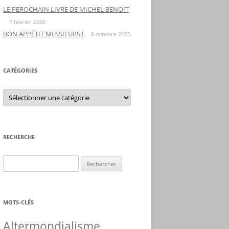
LE PEROCHAIN LIVRE DE MICHEL BENOIT
7 février 2026
BON APPÉTIT MESSIEURS !
8 octobre 2025
CATÉGORIES
C
a
t
é
g
o
r
RECHERCHE
i
e
s
R
e
c
h
MOTS-CLÉS
e
r
Altermondialisme