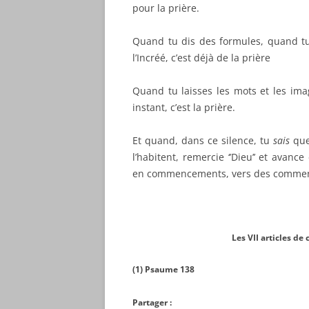
pour la prière.
Quand tu dis des formules, quand tu 
l’Incréé, c’est déjà de la prière
Quand tu laisses les mots et les ima
instant, c’est la prière.
Et quand, dans ce silence, tu
sais
que
l’habitent, remercie ‘’Dieu’’ et ava
en commencements, vers des commen
M.B., 19 m
Les VII articles de cette min
(1) Psaume 138
Partager :