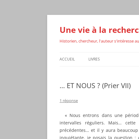
Aller
au
contenu
Une vie à la recherc
Historien, chercheur, l'auteur s'intéresse au
ACCUEIL
LIVRES
DANS LE SILENCE DES OLIVIE
… ET NOUS ? (Prier VII)
PRISONNIER DE DIEU
PRISONNIER DE DIEU (RÉÉDI
1 réponse
ALBIN MICHEL)
« Nous entrons dans une période
DIEU MALGRÉ LUI
intervalles réguliers. Mais… cett
précédentes… et il y aura beaucoup 
BIENVENUE EN INDE
inquiétante, je posais la question :