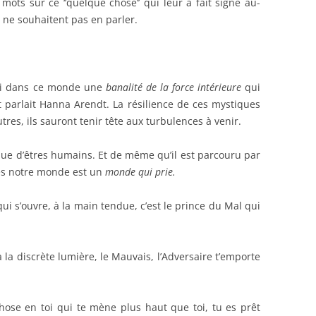
mots sur ce ‘’quelque chose’’ qui leur a fait signe au-
s ne souhaitent pas en parler.
ainsi dans ce monde une
banalité de la
force intérieure
qui
 parlait Hanna Arendt. La résilience de ces mystiques
es, ils sauront tenir tête aux turbulences à venir.
 que d’êtres humains. Et de même qu’il est parcouru par
ines notre monde est un
monde qui prie.
ui s’ouvre, à la main tendue, c’est le prince du Mal qui
la discrète lumière, le Mauvais, l’Adversaire t’emporte
chose en toi qui te mène plus haut que toi, tu es prêt