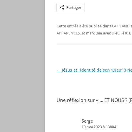
Partager
Cette entrée a été publiée dans
LA PLANÉTE 
APPARENCES
, et marquée avec
Dieu
,
Jésus
,
Navigation
←
Jésus et l’identité de son ‘’Dieu’’ (Prie
des
articles
Une réflexion sur «
… ET NOUS ? (Pr
Serge
19 mai 2023 à 13h04