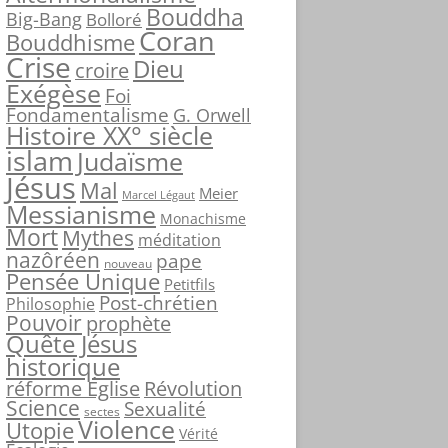
Bouddha
c
Big-Bang
Bolloré
Coran
h
Bouddhisme
Crise
e
Dieu
croire
r
Exégèse
Foi
Fondamentalisme
G. Orwell
Histoire XX° siècle
:
islam
Judaïsme
Jésus
Mal
Meier
Marcel Légaut
Messianisme
Monachisme
Mort
Mythes
méditation
nazôréen
pape
nouveau
Pensée Unique
Petitfils
Post-chrétien
Philosophie
Pouvoir
prophète
Quête Jésus
historique
réforme Église
Révolution
Science
Sexualité
sectes
Violence
Utopie
Vérité